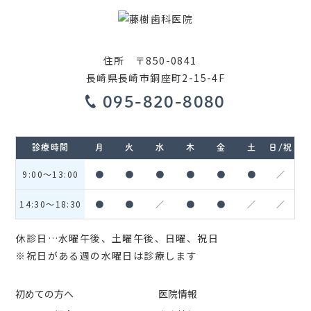
住所 〒850-0841
長崎県長崎市銅座町2-15-4F
095-820-8080
診療時間
月
火
水
木
金
土
日/祝
9:00〜13:00
●
●
●
●
●
●
／
14:30〜18:30
●
●
／
●
●
／
／
休診日…水曜午後、土曜午後、日曜、祝日
※祝日がある週の水曜日は診療します
初めての方へ
医院情報