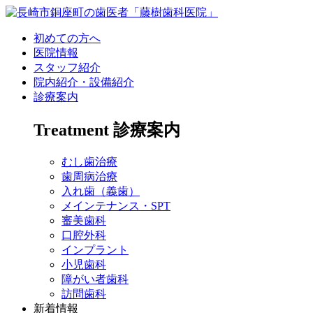
初めての方へ
医院情報
スタッフ紹介
院内紹介・設備紹介
診療案内
Treatment
診療案内
むし歯治療
歯周病治療
入れ歯（義歯）
メインテナンス・SPT
審美歯科
口腔外科
インプラント
小児歯科
障がい者歯科
訪問歯科
新着情報