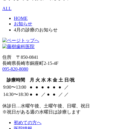
ALL
HOME
お知らせ
4月の診療のお知らせ
住所 〒850-0841
長崎県長崎市銅座町2-15-4F
095-820-8080
診療時間
月
火
水
木
金
土
日/祝
9:00〜13:00
●
●
●
●
●
●
／
14:30〜18:30
●
●
／
●
●
／
／
休診日…水曜午後、土曜午後、日曜、祝日
※祝日がある週の水曜日は診療します
初めての方へ
医院情報